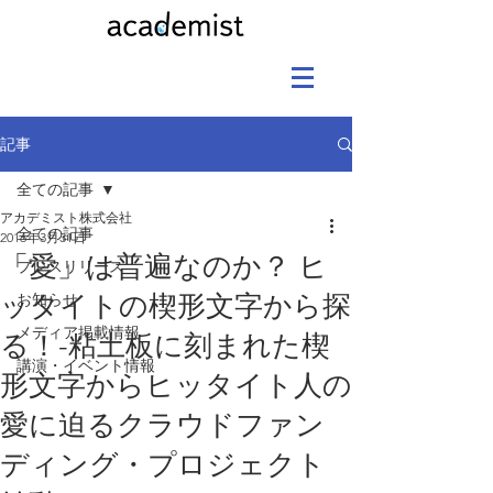
記事
全ての記事
アカデミスト株式会社
全ての記事
2016年3月31日
「愛」は普遍なのか？ ヒ
プレスリリース
ッタイトの楔形文字から探
お知らせ
メディア掲載情報
る！-粘土板に刻まれた楔
講演・イベント情報
形文字からヒッタイト人の
愛に迫るクラウドファン
ディング・プロジェクト