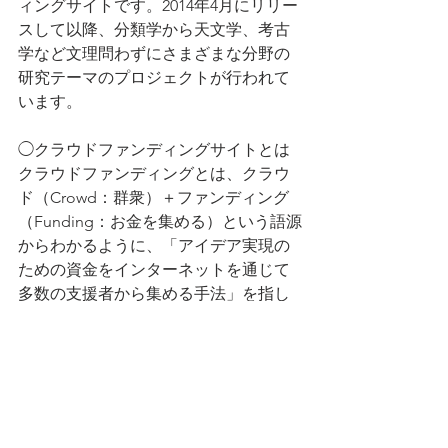
ィングサイトです。2014年4月にリリー
スして以降、分類学から天文学、考古
学など文理問わずにさまざまな分野の
研究テーマのプロジェクトが行われて
います。
◯クラウドファンディングサイトとは
クラウドファンディングとは、クラウ
ド（Crowd：群衆）＋ファンディング
（Funding：お金を集める）という語源
からわかるように、「アイデア実現の
ための資金をインターネットを通じて
多数の支援者から集める手法」を指し
ています。
クラウドファンディング・プラットフ
ォームでは、（１）実現させたいアイ
デアがあるのに資金の足りない人（＝
挑戦者）が支援金を募る。（２）挑戦