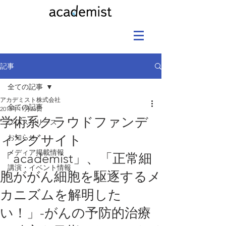
記事
全ての記事
アカデミスト株式会社
全ての記事
2015年11月26日
学術系クラウドファンデ
プレスリリース
ィングサイト
お知らせ
メディア掲載情報
「academist」、「正常細
講演・イベント情報
胞ががん細胞を駆逐するメ
カニズムを解明した
い！」-がんの予防的治療