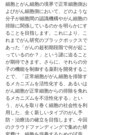
細胞とがん細胞の境界で正常細胞側お
よびがん細胞側において、どのような
分子が細胞間の認識機構やがん細胞の
排除に関係しているのかを明らかにす
ることを目指します。これにより、こ
れまでがん研究のブラックボックスで
あった「がんの超初期段階で何が起こ
っているのか？」という謎に迫ること
が期待できます。さらに、それらの分
子の機能を制御する薬剤を開発するこ
とで、「正常細胞ががん細胞を排除す
るメカニズムを活性化する、あるいは
がん細胞が正常細胞からの排除を免れ
るメカニズムを不活性化する」とい
う、がんを取り巻く細胞の社会性を利
用した、全く新しいタイプのがん予
防・治療法の確立を目指します。今回
のクラウドファンディングで集めた研
究費は、細胞を培養するための試薬