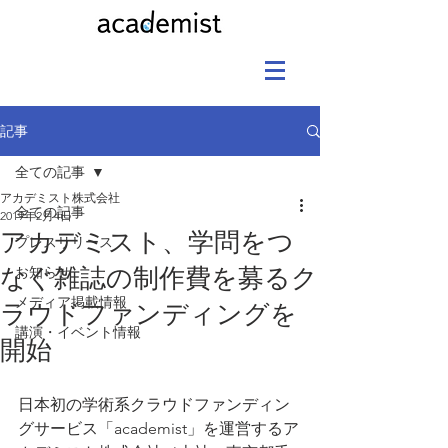
記事
全ての記事
アカデミスト株式会社
全ての記事
2019年2月4日
アカデミスト、学問をつ
プレスリリース
なぐ雑誌の制作費を募るク
お知らせ
メディア掲載情報
ラウドファンディングを
講演・イベント情報
開始
日本初の学術系クラウドファンディン
グサービス「academist」を運営するア