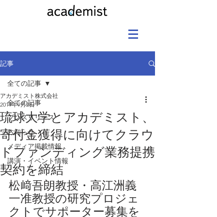
記事
全ての記事
アカデミスト株式会社
全ての記事
2019年9月2日
琉球大学とアカデミスト、
プレスリリース
寄付金獲得に向けてクラウ
お知らせ
メディア掲載情報
ドファンディング業務提携
講演・イベント情報
契約を締結
松﨑吾朗教授・高江洲義
一准教授の研究プロジェ
クトでサポーター募集を