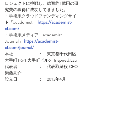
ロジェクトに挑戦し、総額約1億円の研
究費の獲得に成功してきました。
・学術系クラウドファンディングサイ
ト「academist」 
https://academist-
cf.com/
・学術系メディア「academist 
Journal」 
https://academist-
cf.com/journal/
本社　　　　　　：　東京都千代田区
大手町1-6-1 大手町ビル6F Inspired.Lab
代表者　　　　　：　代表取締役 CEO 
柴藤亮介
設立日　　　　　：　2013年4月
Webサイト　　：　
https://corp.academist-cf.com
■ 本件に関する問い合わせ先
（クラウドファンディングについて）
アカデミスト株式会社　