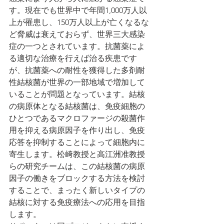
す。現在でも世界中で年間1,000万人以
上が罹患し、150万人以上が亡くなるな
ど脅威は衰えておらず、世界三大感染
症の一つとされています。抗菌薬によ
る適切な治療を行えば治る疾患です
が、抗菌薬への耐性を獲得した多剤耐
性結核菌が世界の一部地域で増加して
いることが問題となっています。結核
の病原体となる結核菌は、免疫細胞の
ひとつであるマクロファージの殺菌作
用を抑える病原因子を作り出し、免疫
応答を抑制することによって細胞内に
寄生します。松﨑教授と高江洲准教授
らの研究チームは、この結核菌の病原
因子の働きをブロックする方法を検討
することで、まったく新しいタイプの
結核に対する免疫療法への応用を目指
します。