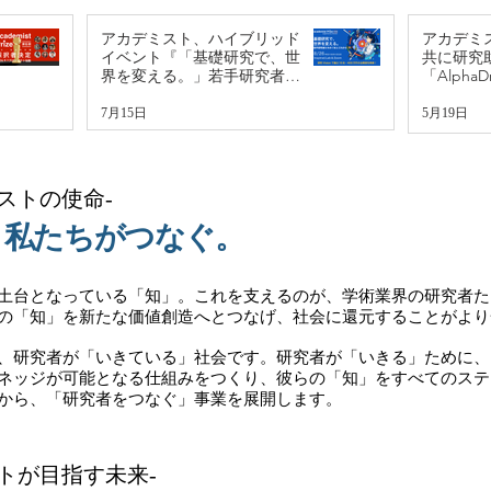
アカデミスト、ハイブリッド
アカデミスト
イベント『「基礎研究で、世
共に研究
界を変える。」若手研究者た
「AlphaDr
ちの1年とこれから - 研究
Grant
Visionで選ぶ16社・総額400
7月15日
5月19日
万円の企業賞を発表！』を8
月26日に開催
ミストの使命-
、私たちがつなぐ。
土台となっている「知」。これを支えるのが、学術業界の研究者た
の「知」を新たな価値創造へとつなげ、社会に還元することがより
、研究者が「いきている」社会です。研究者が「いきる」ために、
ネッジが可能となる仕組みをつくり、彼らの「知」をすべてのステ
から、「研究者をつなぐ」事業を展開します。
ストが目指す未来-