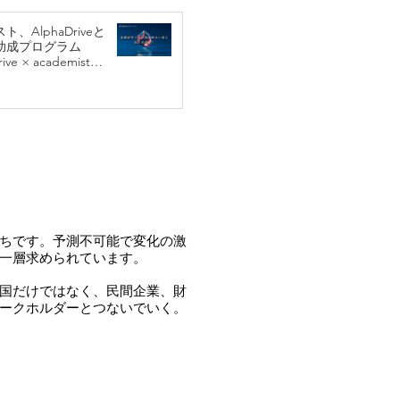
、AlphaDriveと
助成プログラム
ive × academist
」の採択者4名を決定
ちです。予測不可能で変化の激
一層求められています。
国だけではなく、民間企業、財
ークホルダーとつないでいく。