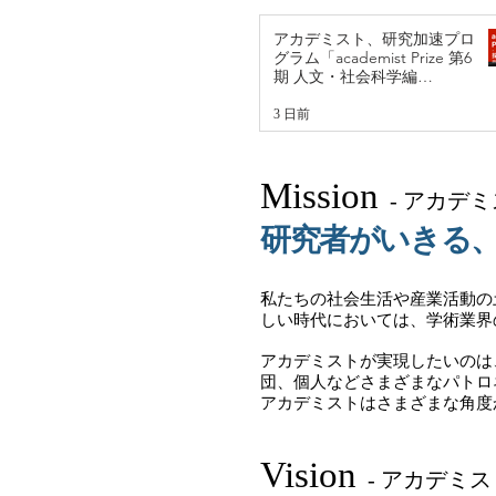
アカデミスト、研究加速プロ
グラム「academist Prize 第6
期 人文・社会科学編
supported by infomart」の
参画研究者9名を発表
3 日前
Mission
- アカデ
研究者がいきる
私たちの社会生活や産業活動の
しい時代においては、学術業界
アカデミストが実現したいのは
団、個人などさまざまなパトロ
アカデミストはさまざまな角度
Vision
- アカデミ