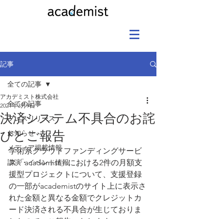
記事
全ての記事
アカデミスト株式会社
全ての記事
2021年3月9日
決済システム不具合のお詫
プレスリリース
びとご報告
お知らせ
メディア掲載情報
学術系クラウドファンディングサービ
講演・イベント情報
ス「academist」における2件の月額支
援型プロジェクトについて、支援登録
の一部がacademistのサイト上に表示さ
れた金額と異なる金額でクレジットカ
ード決済される不具合が生じておりま