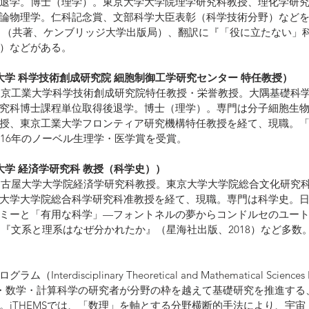
退学。博士（理学）。東京大学大学院理学研究科教授、理化学研
論物理学。仁科記念賞、文部科学大臣表彰（科学技術分野）など
Plasma』（共著、ケンブリッジ大学出版局）、翻訳に『「役に立たない
）などがある。
大学 科学技術創成研究院 細胞制御工学研究センター 特任教授）
。東京工業大学科学技術創成研究院特任教授・栄誉教授。大隅基礎科
究科博士課程単位取得後退学。博士（理学）。専門は分子細胞生
授、東京工業大学フロンティア研究機構特任教授を経て、現職。
016年のノーベル生理学・医学賞を受賞。
大学 経済学研究科 教授（科学史））
。名古屋大学大学院経済学研究科教授。東京大学大学院総合文化研究
大学大学院総合科学研究科准教授を経て、現職。専門は科学史。
ミーと「有用な科学」—フォントネルの夢からコンドルセのユー
、『文系と理系はなぜ分かれたか』（星海社出版、2018）など多数
erdisciplinary Theoretical and Mathematical Sciences 
科学・数学・計算科学の研究者が分野の枠を越えて基礎研究を推進す
。iTHEMSでは、「数理」を軸とする分野横断的手法により、宇