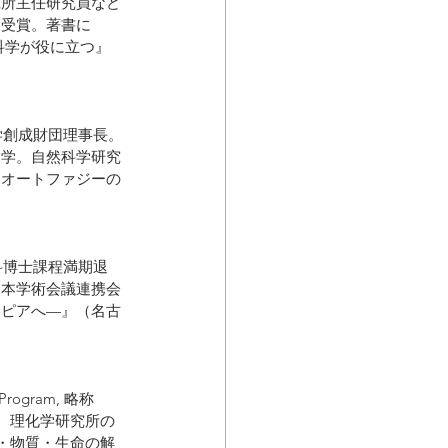
究所主任研究員など
を受賞。著書に
」科学が役に立つ』
学創成財団理事長。
物学。自然科学研究
「オートファジーの
科博士課程満期退
日本学術会議連携会
トピアへ—』（名古
。
Program, 略称 
る、理化学研究所の
宙・物質・生命の解