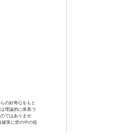
自らの好奇心をもと
には理論的に体系づ
ものではありませ
究は確実に世の中の役