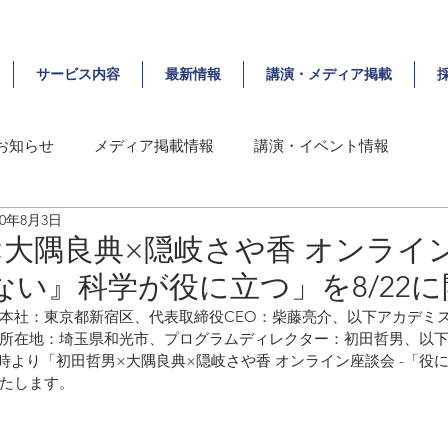
サービス内容
最新情報
講演・メディア掲載
お知らせ
メディア掲載情報
講演・イベント情報
20年8月3日
大隅良典×隠岐さや香 オンライン
ない』科学が役に立つ」を8/22
本社：東京都新宿区、代表取締役CEO：柴藤亮介、以下アカデミ
所在地：埼玉県和光市、プログラムディレクター：初田哲男、以下i
）13時より「初田哲男×大隅良典×隠岐さや香 オンライン座談会 -「
たします。