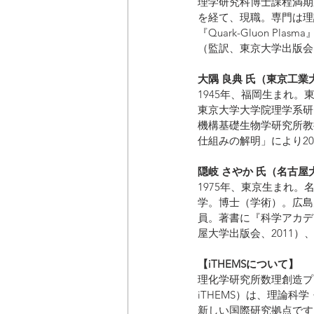
理学研究科博士課程満期
を経て、現職。専門は理
『Quark-Gluon 
（監訳、東京大学出版会
大隅 良典 氏（東京工業
1945年、福岡生まれ
東京大学大学院理学系研
機構基礎生物学研究所教
仕組みの解明」により2
隠岐 さやか 氏（名古屋
1975年、東京生まれ
学。博士（学術）。広島
員。著書に『科学アカデ
屋大学出版会、2011）
【iTHEMSについて】
理化学研究所数理創造プログラム（Int
iTHEMS）は、理論
新しい国際研究拠点です