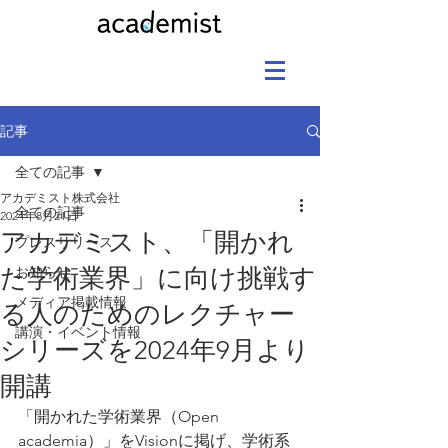
記事
全ての記事
アカデミスト株式会社
全ての記事
2024年8月21日
アカデミスト、「開かれ
プレスリリース
た学術業界」に向け挑戦す
お知らせ
メディア掲載情報
る人のためのレクチャー
講演・イベント情報
シリーズを2024年9月より
開講
「開かれた学術業界（Open 
academia）」をVisionに掲げ、学術系