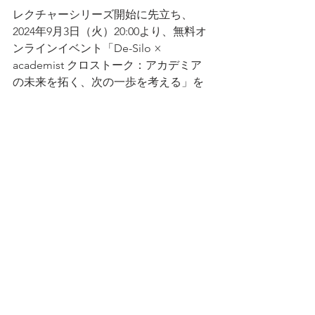
レクチャーシリーズ開始に先立ち、
2024年9月3日（火）20:00より、無料オ
ンラインイベント「De-Silo × 
academist クロストーク：アカデミア
の未来を拓く、次の一歩を考える」を
開催します。
プレ企画参加登録ページ：
https://academist240903.peatix.com
■ academist Prize 第4期について
アカデミストでは、2024年9月3日より
若手研究者向け研究加速プロジェクト
「academist Prize 第4期」を実施予定で
す。同プロジェクトでは、選ばれた若
手研究者たちが academist Fanclub を
通じて研究活動を継続的に発信するこ